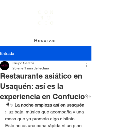
Reservar
Entrada
Grupo Seratta
26 ene
1 min de lectura
Restaurante asiático en
Usaquén: así es la
experiencia en Confucio✨
🎥✨ 
La noche empieza así en usaquén 
:
 luz baja, música que acompaña y una 
mesa que ya promete algo distinto. 
Esto no es una cena rápida ni un plan 