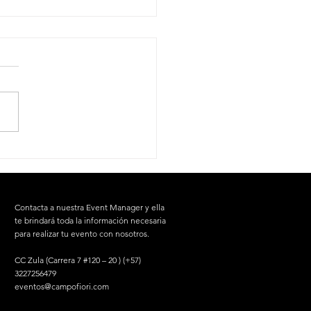
ejor Asian Garden en
tá 🏮
Contacta a nuestra Event Manager y ella
te brindará toda la información necesaria
para realizar tu evento con nosotros.
CC Zula (Carrera 7 #120 – 20 ) (+57)
3227256479
eventos@campofiori.com