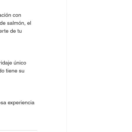
ación con 
de salmón, el 
rte de tu 
idaje único 
do tiene su 
esa experiencia 