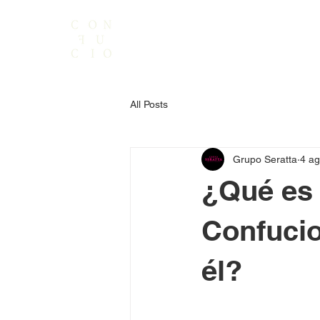
All Posts
Grupo Seratta
4 a
¿Qué es 
Confucio
él?