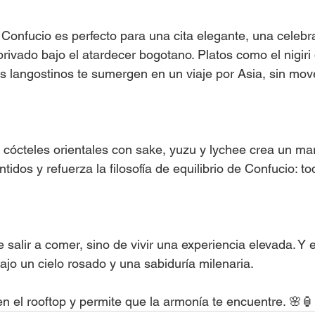
 Confucio es perfecto para una cita elegante, una celebr
rivado bajo el atardecer bogotano. Platos como el nigiri 
os langostinos te sumergen en un viaje por Asia, sin move
cócteles orientales con sake, yuzu y lychee crea un mar
tidos y refuerza la filosofía de equilibrio de Confucio: to
e salir a comer, sino de vivir una experiencia elevada. Y 
bajo un cielo rosado y una sabiduría milenaria.
n el rooftop y permite que la armonía te encuentre. 🌸🏮