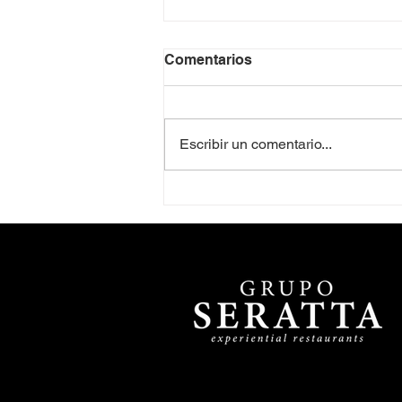
Comentarios
Escribir un comentario...
El mejor lugar para tardear
en Bogotá 🌇🍸