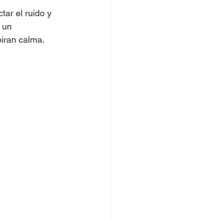
ar el ruido y 
 un 
piran calma.