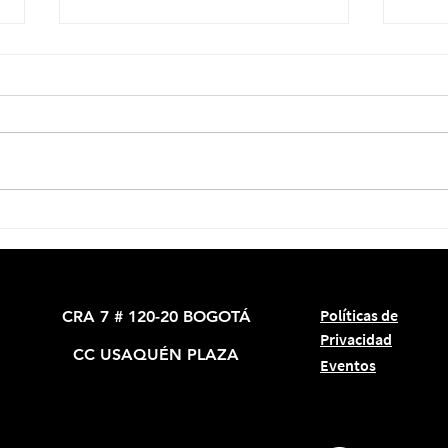
Confucio: restaurante
El M
asiático con show en vivo
Bogo
todas las noches 🎭
Políticas de
CRA 7 # 120-20 BOGOTÁ
Privacidad
CC USAQUÉN PLAZA
Eventos