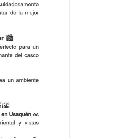
cuidadosamente 
tar de la mejor 
r 🏙️
rfecto para un 
nante del casco 
rea un ambiente 
🌇
p en Usaquén
 es 
ental y vistas 