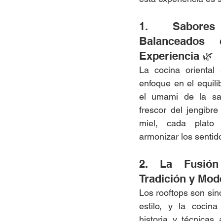
1. Sabore
Balanceados 
Experiencia 🌿
La cocina oriental 
enfoque en el equili
el umami de la sal
frescor del jengibre 
miel, cada plato 
armonizar los sentid
2. La Fusión 
Tradición y Mod
Los rooftops son si
estilo, y la cocina
historia y técnicas 