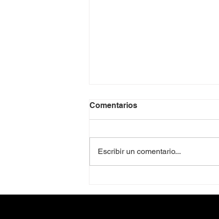
Comentarios
Escribir un comentario...
El mejor lugar para tardear
en Bogotá 🌇🍸