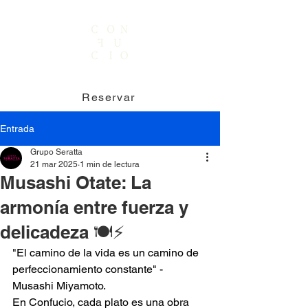
Reservar
Entrada
Grupo Seratta
21 mar 2025
1 min de lectura
Musashi Otate: La
armonía entre fuerza y
delicadeza 🍽️⚡
"El camino de la vida es un camino de 
perfeccionamiento constante" - 
Musashi Miyamoto.
En Confucio, cada plato es una obra 